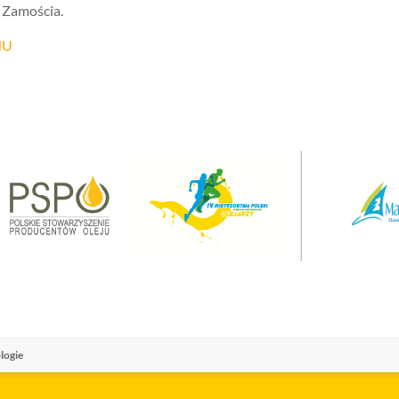
. Zamościa.
NU
logie